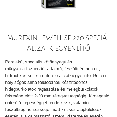
MUREXIN LEWELL SP 220 SPECIÁL
ALJZATKIEGYENLÍTŐ
Poralakú, speciális kötőanyagú és
műgyantadiszperzió tartalmú, feszültségmentes,
hidraulikus kötésű önterülő aljzatkiegyenlítő. Beltéri
helyiségek sima felületeinek készítéséhez
hidegburkolatok ragasztása és melegburkolatok
fektetése előtt 2-20 mm rétegvastagságig. Kimagasló
önterülő-képességgel rendelkezik, valamint
feszültségmentessége miatt kritikus alapfelületek
esetén is alkalmazható. Üzemi vízterhelés esetén