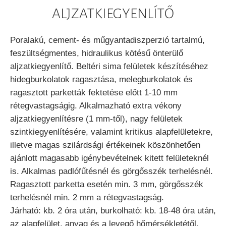
ALJZATKIEGYENLÍTŐ
Poralakú, cement- és műgyantadiszperzió tartalmú,
feszültségmentes, hidraulikus kötésű önterülő
aljzatkiegyenlítő. Beltéri sima felületek készítéséhez
hidegburkolatok ragasztása, melegburkolatok és
ragasztott parketták fektetése előtt 1-10 mm
rétegvastagságig. Alkalmazható extra vékony
aljzatkiegyenlítésre (1 mm-től), nagy felületek
szintkiegyenlítésére, valamint kritikus alapfelületekre,
illetve magas szilárdsági értékeinek köszönhetően
ajánlott magasabb igénybevételnek kitett felületeknél
is. Alkalmas padlófűtésnél és görgősszék terhelésnél.
Ragasztott parketta esetén min. 3 mm, görgősszék
terhelésnél min. 2 mm a rétegvastagság.
Járható: kb. 2 óra után, burkolható: kb. 18-48 óra után,
az alapfelület, anyag és a levegő hőmérsékletétől,