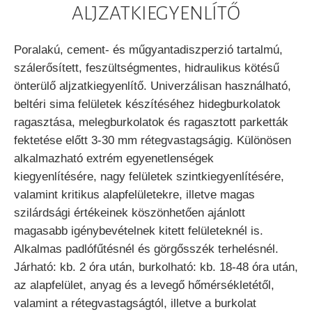
ALJZATKIEGYENLÍTŐ
Poralakú, cement- és műgyantadiszperzió tartalmú,
szálerősített, feszültségmentes, hidraulikus kötésű
önterülő aljzatkiegyenlítő. Univerzálisan használható,
beltéri sima felületek készítéséhez hidegburkolatok
ragasztása, melegburkolatok és ragasztott parketták
fektetése előtt 3-30 mm rétegvastagságig. Különösen
alkalmazható extrém egyenetlenségek
kiegyenlítésére, nagy felületek szintkiegyenlítésére,
valamint kritikus alapfelületekre, illetve magas
szilárdsági értékeinek köszönhetően ajánlott
magasabb igénybevételnek kitett felületeknél is.
Alkalmas padlófűtésnél és görgősszék terhelésnél.
Járható: kb. 2 óra után, burkolható: kb. 18-48 óra után,
az alapfelület, anyag és a levegő hőmérsékletétől,
valamint a rétegvastagságtól, illetve a burkolat