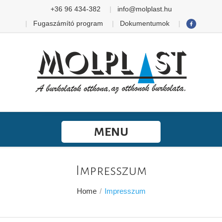
+36 96 434-382
info@molplast.hu
Fugaszámító program
Dokumentumok
MENU
Impresszum
Home
/
Impresszum