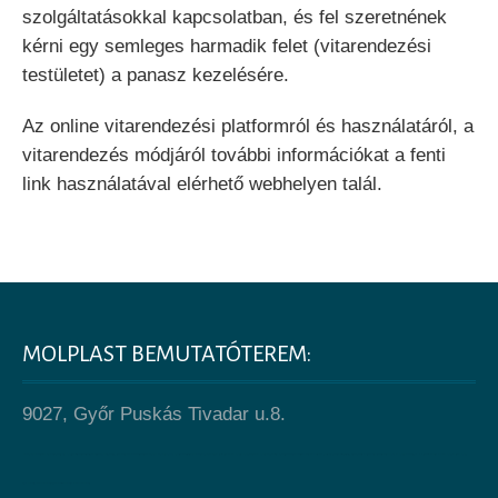
szolgáltatásokkal kapcsolatban, és fel szeretnének
kérni egy semleges harmadik felet (vitarendezési
testületet) a panasz kezelésére.
Az online vitarendezési platformról és használatáról, a
vitarendezés módjáról további információkat a fenti
link használatával elérhető webhelyen talál.
MOLPLAST BEMUTATÓTEREM:
9027, Győr Puskás Tivadar u.8.
Burkolás,meleg burkolás,kivitelezés,burkolat,műpadló,pvc,szőnyeg,parketta,laminált padló,lakk, ragasztó,aljzatkiegyenlítő,fapadló,fa, Győr,értékesítés,szaktanácsadás,raktárról,választék,megbízható,modul pvc,homogén pvc,lakossági, ipari,hidegburkolás,csemperagasztó,fugázó,szilikon,tekercses szőnyeg,szőnyegpadló,darab szőnyeg,szalagparketta,svédpadló,padlófűtés,csiszolás,lakkozás,szakember, szakképzett,design padló, kiszállítás, felújítás, tapéta, parafa padló, linóleum, padlóolaj, gumi padló, lábtörlő, szennyfogó szőnyeg, burkolatváltó, lépcsőélvédő, padló tisztítószer, fürdőszoba szőnyeg, műbőr, futószőnyeg,
lépcsőburkolat , gyerekszoba burkolat, nappali burkolat, iroda burkolat, csúszásmentes burkolat,