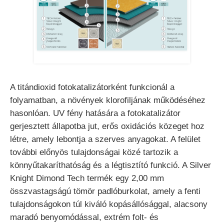
A titándioxid fotokatalizátorként funkcionál a
folyamatban, a növények klorofiljának működéséhez
hasonlóan. UV fény hatására a fotokatalizátor
gerjesztett állapotba jut, erős oxidációs közeget hoz
létre, amely lebontja a szerves anyagokat. A felület
további előnyös tulajdonságai közé tartozik a
könnyűtakaríthatóság és a légtisztító funkció. A Silver
Knight Dimond Tech termék egy 2,00 mm
összvastagságú tömör padlóburkolat, amely a fenti
tulajdonságokon túl kiváló kopásállósággal, alacsony
maradó benyomódással, extrém folt- és