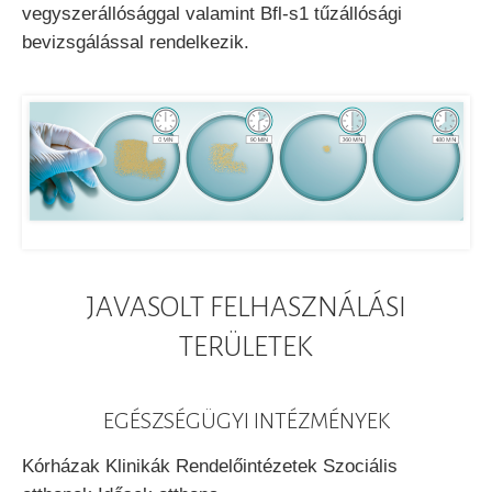
vegyszerállósággal valamint Bfl-s1 tűzállósági
bevizsgálással rendelkezik.
JAVASOLT FELHASZNÁLÁSI
TERÜLETEK
EGÉSZSÉGÜGYI INTÉZMÉNYEK
Kórházak Klinikák Rendelőintézetek Szociális